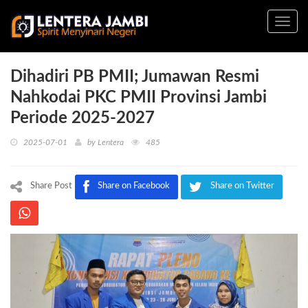
Toggl
navig
Dihadiri PB PMII; Jumawan Resmi
Nahkodai PKC PMII Provinsi Jambi
Periode 2025-2027
2025-07-01
by
Lentera
485
Share Post
Share on Facebook
Share on Twitter