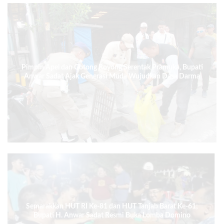
Pimpin Apel dan Gotong Royong Serentak Pramuka, Bupati
Anwar Sadat Ajak Generasi Muda Wujudkan Dasa Darma
Melalui Aksi Nyata Peduli Lingkungan
Semarakkan HUT RI Ke-81 dan HUT Tanjab Barat Ke-61;
Bupati H. Anwar Sadat Resmi Buka Lomba Domino