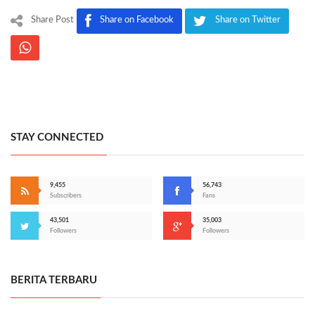
Share Post
Share on Facebook
Share on Twitter
STAY CONNECTED
9,455
56,743
Subscribers
Fans
43,501
35,003
Followers
Followers
BERITA TERBARU