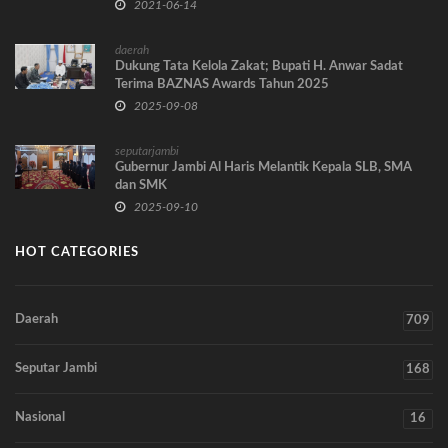
Dalam Pembelajaran Digital
2021-06-14
daerah
Dukung Tata Kelola Zakat; Bupati H. Anwar Sadat
Terima BAZNAS Awards Tahun 2025
2025-09-08
seputarjambi
Gubernur Jambi Al Haris Melantik Kepala SLB, SMA
dan SMK
2025-09-10
HOT CATEGORIES
Daerah
709
Seputar Jambi
168
Nasional
16