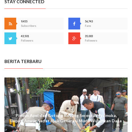
STAY CONNECTED
9,455
56,743
Subscribers
Fans
43,501
35,003
Followers
Followers
BERITA TERBARU
Pimpin Apel dan Gotong Royong Serentak Pramuka,
Bupati Anwar Sadat Ajak Generasi Muda Wujudkan Dasa
Darma Melalui Aksi Nyata Peduli Lingkungan