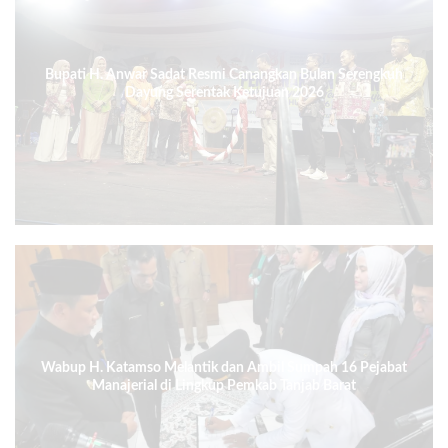
Bupati H. Anwar Sadat Resmi Canangkan Bulan Serengkuh
Dayung Serentak Ketujuan 2026
Wabup H. Katamso Melantik dan Ambil Sumpah 16 Pejabat
Manajerial di Lingkup Pemkab Tanjab Barat