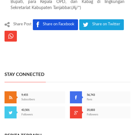
Bupati, para Kepala OPD, dan Kabag di lingkungan
Sekretariat Kabupaten Tanjabbar.(Aj/*)
Share Post
Share on Facebook
Share on Twitter
STAY CONNECTED
9,455
56,743
Subscribers
Fans
43,501
35,003
Followers
Followers