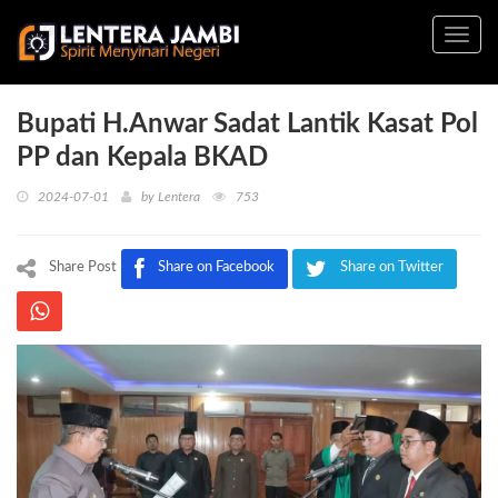
Toggl
navig
Bupati H.Anwar Sadat Lantik Kasat Pol
PP dan Kepala BKAD
2024-07-01
by
Lentera
753
Share Post
Share on Facebook
Share on Twitter