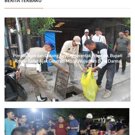
BERITA TERBARU
Pimpin Apel dan Gotong Royong Serentak Pramuka, Bupati
Anwar Sadat Ajak Generasi Muda Wujudkan Dasa Darma
Melalui Aksi Nyata Peduli Lingkungan