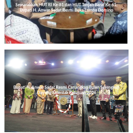
Semarakkan HUT RI Ke-81 dan HUT Tanjab Barat Ke-61;
Bupati H. Anwar Sadat Resmi Buka Lomba Domino
Berpasangan
Bupati H. Anwar Sadat Resmi Canangkan Bulan Serengkuh
Dayung Serentak Ketujuan 2026