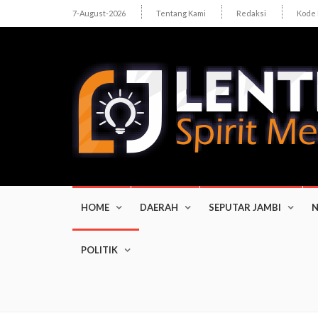
7-August-2026
Tentang Kami
Redaksi
Kode 
HOME
DAERAH
SEPUTAR JAMBI
N
POLITIK