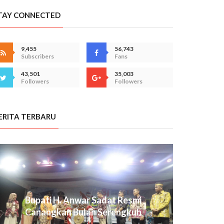
TAY CONNECTED
9,455
56,743
Subscribers
Fans
43,501
35,003
Followers
Followers
ERITA TERBARU
Bupati H. Anwar Sadat Resmi
Canangkan Bulan Serengkuh
Dayung Serentak Ketujuan 2026