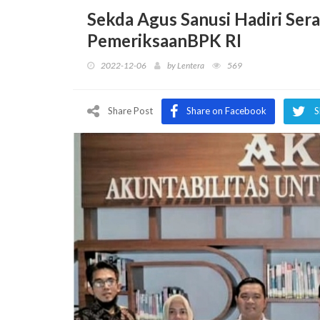
Sekda Agus Sanusi Hadiri Ser
PemeriksaanBPK RI
2022-12-06
by
Lentera
569
Share Post
Share on Facebook
S