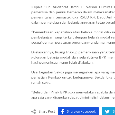
Kepala Sub Auditorat Jambi II Nelson Humiras
pemeriksa dan penilai berperan dalam melaksanakan
pemerintahan, termasuk juga RSUD KH. Daud Arif K
dalam pengelolaan dan belanja anggaran tetap berad
“Pemeriksaan kepatuhan atas belanja modal dilaks
pembelanjaan yang terkait dengan belanja modal ya
sesuai dengan peraturan perundang-undangan yang b
Dijelaskannya, Ruang lingkup pemeriksaan yang tel
golongan belanja modal, dan selanjutnya BPK mem
hasil pemeriksaan yang telah dilakukan.
Usai kegiatan Sekda juga menegaskan apa yang menj
perhatian Pemkab untuk kedepannya. Sekda juga b
rumah sakit.
“Beliau dari Pihak BPK juga menyatakan apabila dari
apa saja yang diragukan dapat diminimalisir dalam me
Share Post
Share on Facebook
S