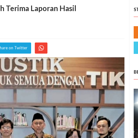
ah Terima Laporan Hasil
S
hare on Twitter
B