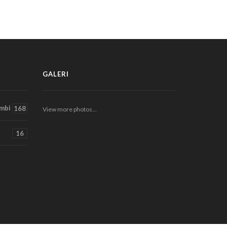
GALERI
ambi
168
View more photos...
16