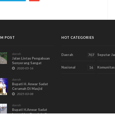
M POST
HOT CATEGORIES
daerah
Daerah
Seputar J
707
Jalan Lintas Pengabuan
Senyerang Sangat
Nasional
Komunitas
Memperihatinkan
16
2020-05-16
daerah
Bupati H. Anwar Sadat
Ceramah Di Masjid
Istiqlal Dihadapan Para
2025-03-08
Menteri Kabinet
daerah
Bupati H.Anwar Sadat
Lounching Becak Jadi