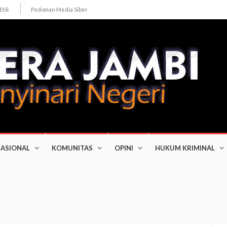
Etik
Pedoman Media Siber
ASIONAL
KOMUNITAS
OPINI
HUKUM KRIMINAL